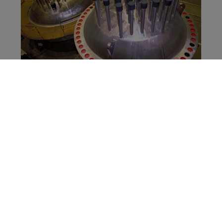
Presque tout ce qui se fait dans un environnement
nucléaire peut être considéré comme critique. Notre
technologie éprouvée offre une fiabilité inégalée, une
évaluation précise de l’état et plus encore :
Inspection des espaces clos
Outillage robotique et à distance
Évaluation [fissuration] (#) et
corrosion
Recherche et récupération d’objets étrangers
(FOSAR)