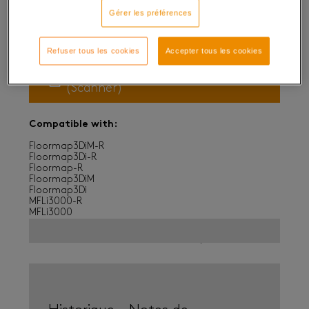
Gérer les préférences
Floormap Data Acquisition 2.3.485
Refuser tous les cookies
Accepter tous les cookies
Floormap Data Acquisition
(Scanner)
Compatible with:
Floormap3DiM-R
Floormap3Di-R
Floormap-R
Floormap3DiM
Floormap3Di
MFLi3000-R
MFLi3000
Ce fichier doit �tre d�compress� pour pouvoir �tre
ouvert correctement. Utilisez
WinRAR
pour le faire.