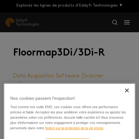
Explorez les lignes de produits d’Eddyfi Technologies ▼
Floormap3Di/3Di-R
Data Acquisition Software (Scanner
software)
SIMS Reporting Software (Desktop)
Nos cookies passent l'inspection!
Tout comme nos outils END, ces cookies vous offrent une performance
précise et fiable. Acceptez-les pour améliorer votre expérience ou ajustez les
paramètres selon vos préférences. Aucune faille cachée ici! Vous trouverez
plus d'informations sur notre engagement à protéger vos renseignements
personnels dans notre
Notice sur la protection de la vie privée
.