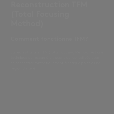
Reconstruction TFM
(Total Focusing
Method)
Comment fonctionne TFM?
La reconstruction TFM (Total Focusing Method) est une
technique de réseau à ultrasons qui est utilisée pour
se concentrer synthétiquement à chaque point d'une
région d'intérêt.