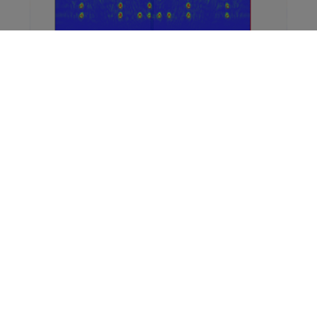
Comparaison avec l'analyse sectorielle
Analyse sectorielle
Ouverture à 64 éléments
Focalisé le long des défauts au milieu
Sectoriel entre -55° et 55° avec 110 tirs
TFM
Ouverture à 64 éléments
Concentré partout
64 plans