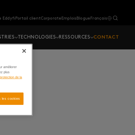
 Eddyfi
Portail client
Corporate
Emplois
Blogue
Français
STRIES
TECHNOLOGIES
RESSOURCES
CONTACT
ur améliorer
ez plus
protection de la
 les cookies