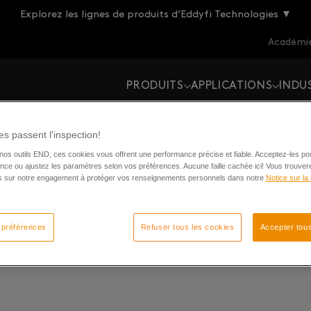
Explorez les lignes de produits d’Eddyfi Technologies ▼
Académie
PRODUITS
APPLICATIONS
INDU
s passent l'inspection!
os outils END, ces cookies vous offrent une performance précise et fiable. Acceptez-les po
nce ou ajustez les paramètres selon vos préférences. Aucune faille cachée ici! Vous trouver
ns sur notre engagement à protéger vos renseignements personnels dans notre
Notice sur la 
ions
 préférences
Refuser tous les cookies
Accepter tous